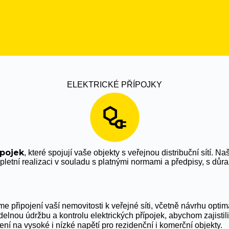
ELEKTRICKÉ PŘÍPOJKY
ípojek
, které spojují vaše objekty s veřejnou distribuční sítí. N
letní realizaci v souladu s platnými normami a předpisy, s důra
eme připojení vaší nemovitosti k veřejné síti, včetně návrhu optim
delnou údržbu a kontrolu elektrických přípojek, abychom zajisti
ení na vysoké i nízké napětí pro rezidenční i komerční objekty.