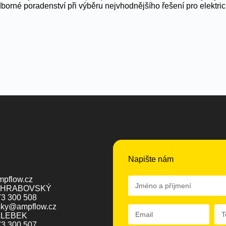
borné poradenství při výběru nejvhodnějšího řešení pro elektri
Napište nám
mpflow.cz
 HRABOVSKÝ
73 300 508
sky@ampflow.cz
ŽLEBEK
73 300 507