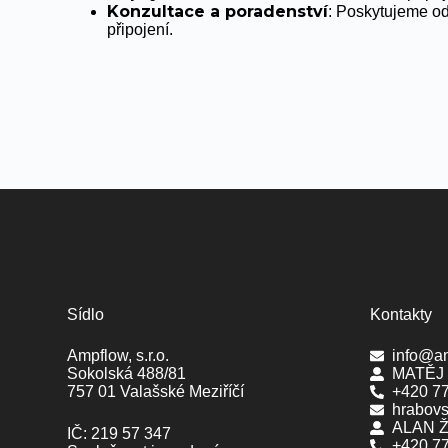
Konzultace a poradenství
: Poskytujeme od
připojení.
Sídlo
Kontakty
Ampflow, s.r.o.
info@a
Sokolská 488/81
MATĚJ
757 01 Valašské Meziříčí
+420 7
hrabov
ALAN 
IČ: 219 57 347
+420 7