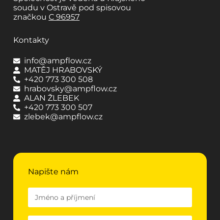
soudu v Ostravě pod spisovou
značkou
C 96957
Kontakty
info@ampflow.cz
MATĚJ HRABOVSKÝ
+420 773 300 508
hrabovsky@ampflow.cz
ALAN ŽLEBEK
+420 773 300 507
zlebek@ampflow.cz
Napište nám