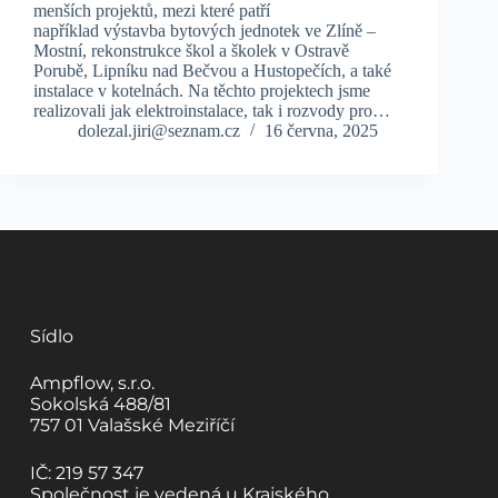
menších projektů, mezi které patří
například výstavba bytových jednotek ve Zlíně –
Mostní, rekonstrukce škol a školek v Ostravě
Porubě, Lipníku nad Bečvou a Hustopečích, a také
instalace v kotelnách. Na těchto projektech jsme
realizovali jak elektroinstalace, tak i rozvody pro…
dolezal.jiri@seznam.cz
16 června, 2025
Sídlo
Ampflow, s.r.o.
Sokolská 488/81
757 01 Valašské Meziříčí
IČ: 219 57 347
Společnost je vedená u Krajského